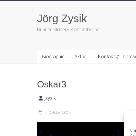
Zum
Inhalt
Jörg Zysik
springen
Bühnenbildner// Kostümbildner
Biographie
Aktuell
Kontakt // Impre
Oskar3
jzysik
5. Oktober 2020
Um 