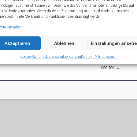
äteinformationen zu speichern und/oder darauf zuzugreifen. Wenn du diesen
hnologien zustimmst, können wir Daten wie das Surfverhalten oder eindeutige IDs auf
A
ser Website verarbeiten. Wenn du deine Zustimmung nicht erteilst oder zurückziehst,
nen bestimmte Merkmale und Funktionen beeinträchtigt werden.
nste verwalten
Akzeptieren
Ablehnen
Einstellungen anseh
Cookie-Richtlinie
Datenschutzerklärung
Kontakt // Impressum
Weiter →