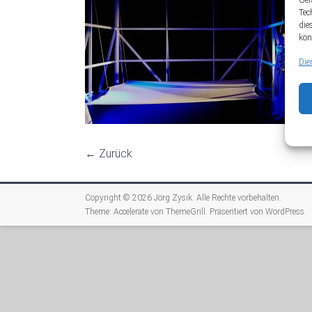
Ger
Tec
die
kön
Die
← Zurück
Copyright © 2026
Jörg Zysik
. Alle Rechte vorbehalten.
Theme:
Accelerate
von ThemeGrill. Präsentiert von
WordPress
.