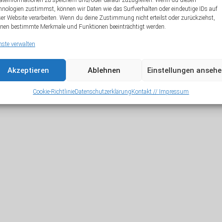
äteinformationen zu speichern und/oder darauf zuzugreifen. Wenn du diesen
hnologien zustimmst, können wir Daten wie das Surfverhalten oder eindeutige IDs auf
ser Website verarbeiten. Wenn du deine Zustimmung nicht erteilst oder zurückziehst,
Startseite
nen bestimmte Merkmale und Funktionen beeinträchtigt werden.
nste verwalten
Akzeptieren
Ablehnen
Einstellungen anseh
Cookie-Richtlinie
Datenschutzerklärung
Kontakt // Impressum