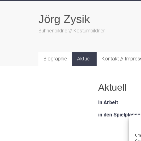
Zum
Inhalt
Jörg Zysik
springen
Bühnenbildner// Kostümbildner
Biographie
Aktuell
Kontakt // Impre
Aktuell
in Arbeit
in den Spielplänen
Um 