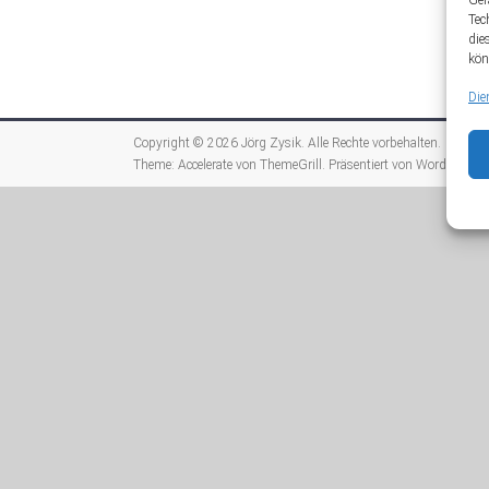
Ger
Tec
die
kön
Die
Copyright © 2026
Jörg Zysik
. Alle Rechte vorbehalten.
Theme:
Accelerate
von ThemeGrill. Präsentiert von
WordPress
.