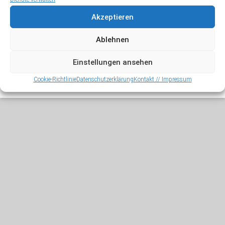
Meta
Akzeptieren
Anmelden
Ablehnen
Einstellungen ansehen
Copyright © 2026
Jörg Zysik
. Alle Rechte vorbehalten.
Cookie-Richtlinie
Datenschutzerklärung
Kontakt // Impressum
Theme:
Accelerate
von ThemeGrill. Präsentiert von
WordPress
.