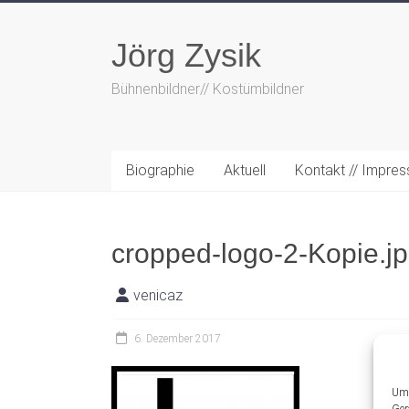
Zum
Inhalt
Jörg Zysik
springen
Bühnenbildner// Kostümbildner
Biographie
Aktuell
Kontakt // Impre
cropped-logo-2-Kopie.j
venicaz
6. Dezember 2017
Um 