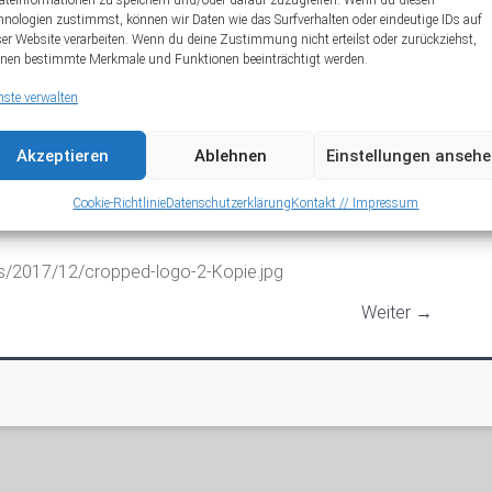
äteinformationen zu speichern und/oder darauf zuzugreifen. Wenn du diesen
hnologien zustimmst, können wir Daten wie das Surfverhalten oder eindeutige IDs auf
A
ser Website verarbeiten. Wenn du deine Zustimmung nicht erteilst oder zurückziehst,
nen bestimmte Merkmale und Funktionen beeinträchtigt werden.
nste verwalten
Akzeptieren
Ablehnen
Einstellungen anseh
Cookie-Richtlinie
Datenschutzerklärung
Kontakt // Impressum
ds/2017/12/cropped-logo-2-Kopie.jpg
Weiter →