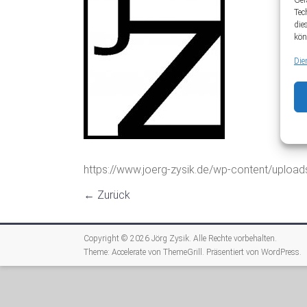
Ger
Tec
die
kön
Die
https://www.joerg-zysik.de/wp-content/uploa
← Zurück
Copyright © 2026
Jörg Zysik
. Alle Rechte vorbehalten.
Theme:
Accelerate
von ThemeGrill. Präsentiert von
WordPress
.