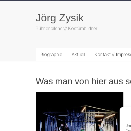
Zum
Inhalt
Jörg Zysik
springen
Bühnenbildner// Kostümbildner
Biographie
Aktuell
Kontakt // Impre
Was man von hier aus s
Um 