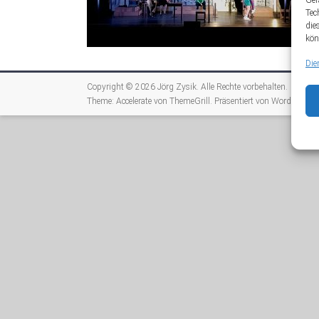
Ger
Tec
die
kön
Die
Copyright © 2026
Jörg Zysik
. Alle Rechte vorbehalten.
Theme:
Accelerate
von ThemeGrill. Präsentiert von
WordPress
.