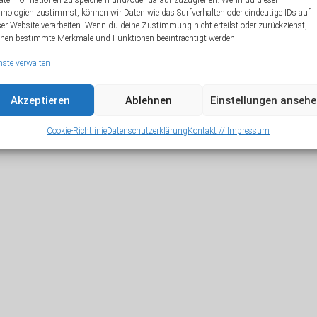
äteinformationen zu speichern und/oder darauf zuzugreifen. Wenn du diesen
hnologien zustimmst, können wir Daten wie das Surfverhalten oder eindeutige IDs auf
A
ser Website verarbeiten. Wenn du deine Zustimmung nicht erteilst oder zurückziehst,
nen bestimmte Merkmale und Funktionen beeinträchtigt werden.
nste verwalten
Akzeptieren
Ablehnen
Einstellungen anseh
Cookie-Richtlinie
Datenschutzerklärung
Kontakt // Impressum