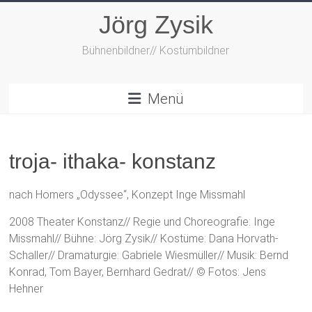
Zum
Jörg Zysik
Inhalt
springen
Bühnenbildner// Kostümbildner
Menü
troja- ithaka- konstanz
nach Homers „Odyssee“, Konzept Inge Missmahl
2008 Theater Konstanz// Regie und Choreografie: Inge
Missmahl// Bühne: Jörg Zysik// Kostüme: Dana Horvath-
Schaller// Dramaturgie: Gabriele Wiesmüller// Musik: Bernd
Konrad, Tom Bayer, Bernhard Gedrat// © Fotos: Jens
Hehner