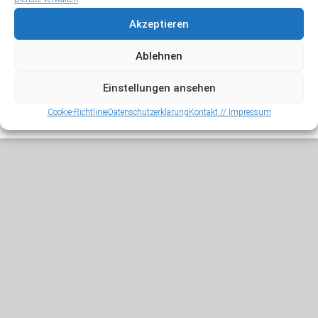
Meta
Akzeptieren
Anmelden
Ablehnen
Einstellungen ansehen
Copyright © 2026
Jörg Zysik
. Alle Rechte vorbehalten.
Cookie-Richtlinie
Datenschutzerklärung
Kontakt // Impressum
Theme:
Accelerate
von ThemeGrill. Präsentiert von
WordPress
.