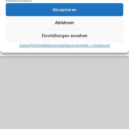
Meta
Akzeptieren
Anmelden
Ablehnen
Einstellungen ansehen
Copyright © 2026
Jörg Zysik
. Alle Rechte vorbehalten.
Cookie-Richtlinie
Datenschutzerklärung
Kontakt // Impressum
Theme:
Accelerate
von ThemeGrill. Präsentiert von
WordPress
.