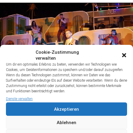
Cookie-Zustimmung
verwalten
Um dir ein optimales Erlebnis zu bieten, verwenden wir Technologien wie
Cookies, um Geräteinformationen zu speichern und/oder darauf zuzugreifen.
Wenn du diesen Technologien zustimmst, können wir Daten wie das
Surfverhalten oder eindeutige IDs auf dieser Website verarbeiten. Wenn du deine
Zustimmung nicht erteilst oder zurückziehst, können bestimmte Merkmale
und Funktionen beeinträchtigt werden.
Dienste verwalten
Akzeptieren
Ablehnen