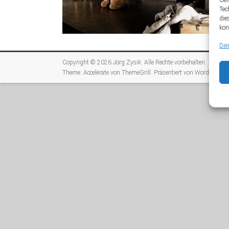
Ger
Tec
die
kön
Die
Copyright © 2026
Jörg Zysik
. Alle Rechte vorbehalten.
Theme:
Accelerate
von ThemeGrill. Präsentiert von
WordPress
.