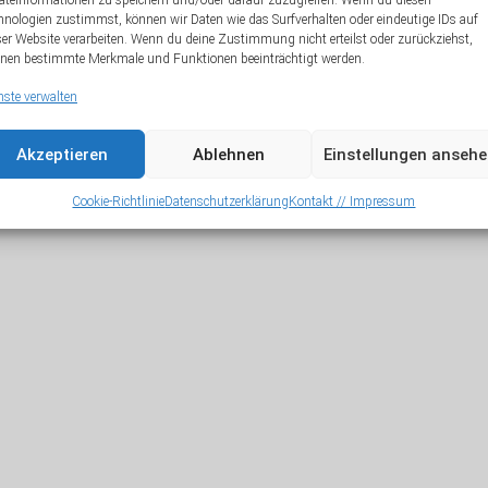
äteinformationen zu speichern und/oder darauf zuzugreifen. Wenn du diesen
hnologien zustimmst, können wir Daten wie das Surfverhalten oder eindeutige IDs auf
A
ser Website verarbeiten. Wenn du deine Zustimmung nicht erteilst oder zurückziehst,
nen bestimmte Merkmale und Funktionen beeinträchtigt werden.
nste verwalten
Akzeptieren
Ablehnen
Einstellungen anseh
Cookie-Richtlinie
Datenschutzerklärung
Kontakt // Impressum