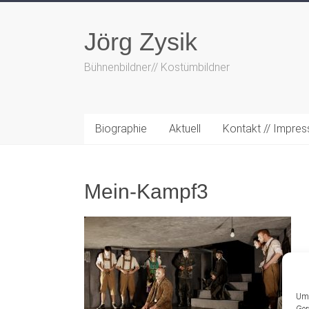
Zum
Inhalt
Jörg Zysik
springen
Bühnenbildner// Kostümbildner
Biographie
Aktuell
Kontakt // Impre
Mein-Kampf3
Um 