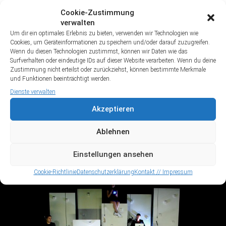
Cookie-Zustimmung
verwalten
Um dir ein optimales Erlebnis zu bieten, verwenden wir Technologien wie
Cookies, um Geräteinformationen zu speichern und/oder darauf zuzugreifen.
Wenn du diesen Technologien zustimmst, können wir Daten wie das
Surfverhalten oder eindeutige IDs auf dieser Website verarbeiten. Wenn du deine
Zustimmung nicht erteilst oder zurückziehst, können bestimmte Merkmale
und Funktionen beeinträchtigt werden.
Dienste verwalten
Akzeptieren
Ablehnen
Einstellungen ansehen
Cookie-Richtlinie
Datenschutzerklärung
Kontakt // Impressum