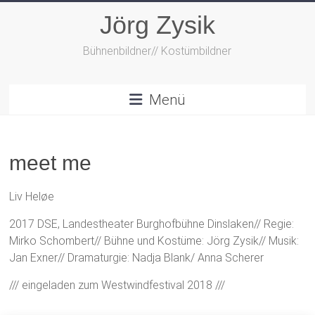
Zum
Jörg Zysik
Inhalt
springen
Bühnenbildner// Kostümbildner
Menü
meet me
Liv Heløe
2017 DSE, Landestheater Burghofbühne Dinslaken// Regie:
Mirko Schombert// Bühne und Kostüme: Jörg Zysik// Musik:
Jan Exner// Dramaturgie: Nadja Blank/ Anna Scherer
/// eingeladen zum Westwindfestival 2018 ///