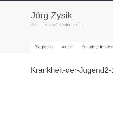
Zum
Inhalt
Jörg Zysik
springen
Bühnenbildner// Kostümbildner
Biographie
Aktuell
Kontakt // Impre
Krankheit-der-Jugend2-