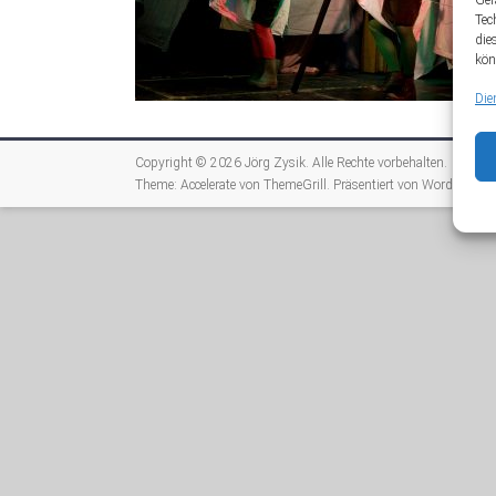
Ger
Tec
die
kön
Die
Copyright © 2026
Jörg Zysik
. Alle Rechte vorbehalten.
Theme:
Accelerate
von ThemeGrill. Präsentiert von
WordPress
.