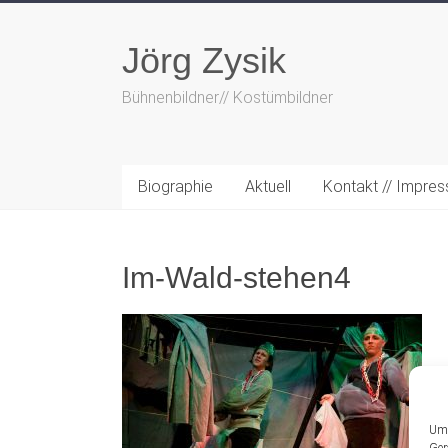
Zum
Inhalt
Jörg Zysik
springen
Bühnenbildner// Kostümbildner
Biographie
Aktuell
Kontakt // Impre
Im-Wald-stehen4
Um 