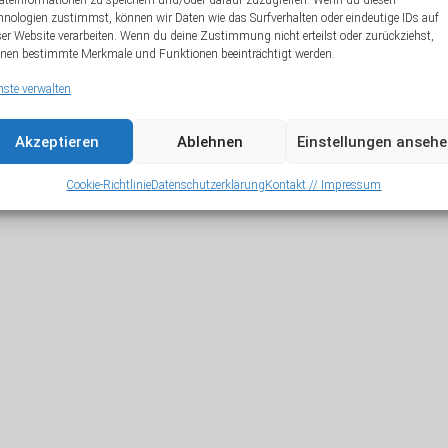
äteinformationen zu speichern und/oder darauf zuzugreifen. Wenn du diesen
hnologien zustimmst, können wir Daten wie das Surfverhalten oder eindeutige IDs auf
A
ser Website verarbeiten. Wenn du deine Zustimmung nicht erteilst oder zurückziehst,
nen bestimmte Merkmale und Funktionen beeinträchtigt werden.
nste verwalten
Akzeptieren
Ablehnen
Einstellungen anseh
Cookie-Richtlinie
Datenschutzerklärung
Kontakt // Impressum