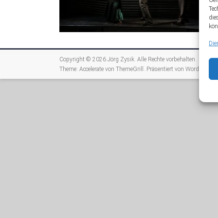
Ger
Tec
die
kön
Die
Copyright © 2026
Jörg Zysik
. Alle Rechte vorbehalten.
Theme:
Accelerate
von ThemeGrill. Präsentiert von
WordPress
.