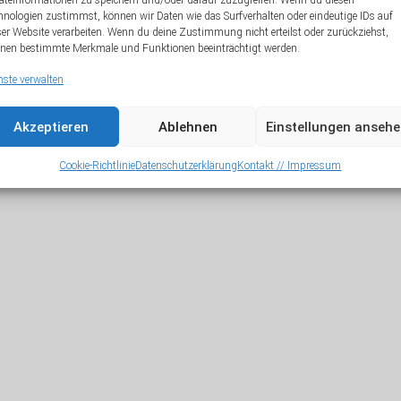
äteinformationen zu speichern und/oder darauf zuzugreifen. Wenn du diesen
hnologien zustimmst, können wir Daten wie das Surfverhalten oder eindeutige IDs auf
A
ser Website verarbeiten. Wenn du deine Zustimmung nicht erteilst oder zurückziehst,
nen bestimmte Merkmale und Funktionen beeinträchtigt werden.
nste verwalten
Akzeptieren
Ablehnen
Einstellungen anseh
Cookie-Richtlinie
Datenschutzerklärung
Kontakt // Impressum