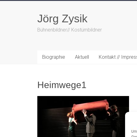
Zum
Inhalt
Jörg Zysik
springen
Bühnenbildner// Kostümbildner
Biographie
Aktuell
Kontakt // Impre
Heimwege1
Um 