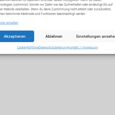
äteinformationen zu speichern und/oder darauf zuzugreifen. Wenn du diesen
hnologien zustimmst, können wir Daten wie das Surfverhalten oder eindeutige IDs auf
A
ser Website verarbeiten. Wenn du deine Zustimmung nicht erteilst oder zurückziehst,
nen bestimmte Merkmale und Funktionen beeinträchtigt werden.
nste verwalten
Akzeptieren
Ablehnen
Einstellungen anseh
Cookie-Richtlinie
Datenschutzerklärung
Kontakt // Impressum