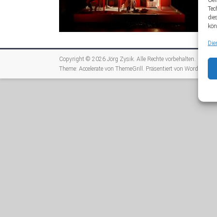
Ger
Tec
die
kön
Die
Copyright © 2026
Jörg Zysik
. Alle Rechte vorbehalten.
Theme:
Accelerate
von ThemeGrill. Präsentiert von
WordPress
.