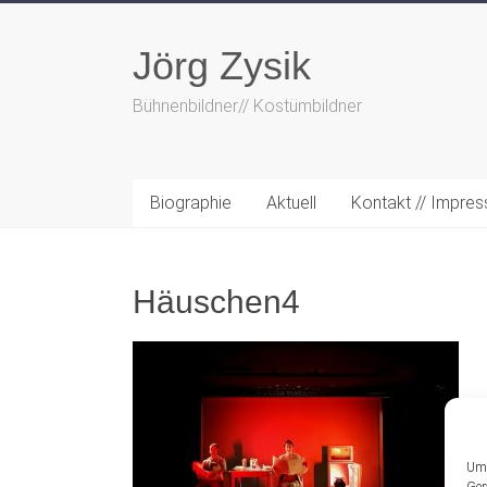
Zum
Inhalt
Jörg Zysik
springen
Bühnenbildner// Kostümbildner
Biographie
Aktuell
Kontakt // Impre
Häuschen4
Um 