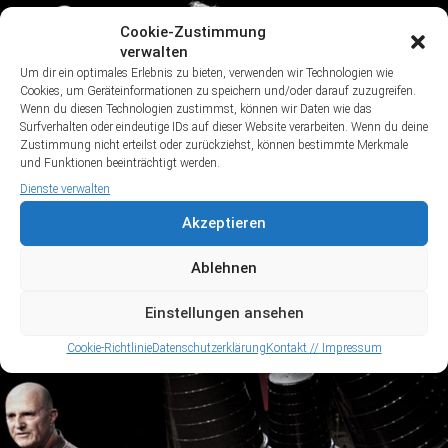
Cookie-Zustimmung
verwalten
Um dir ein optimales Erlebnis zu bieten, verwenden wir Technologien wie
Cookies, um Geräteinformationen zu speichern und/oder darauf zuzugreifen.
Wenn du diesen Technologien zustimmst, können wir Daten wie das
Surfverhalten oder eindeutige IDs auf dieser Website verarbeiten. Wenn du deine
Zustimmung nicht erteilst oder zurückziehst, können bestimmte Merkmale
und Funktionen beeinträchtigt werden.
Dienste verwalten
Akzeptieren
Ablehnen
Einstellungen ansehen
Cookie-Richtlinie
Datenschutzerklärung
Kontakt // Impressum