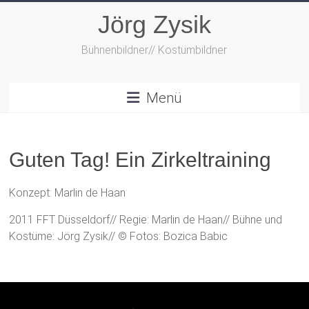
Zum
Jörg Zysik
Inhalt
springen
Bühnenbildner// Kostümbildner
Menü
Guten Tag! Ein Zirkeltraining
Konzept: Marlin de Haan
2011 FFT Düsseldorf// Regie: Marlin de Haan// Bühne und
Kostüme: Jörg Zysik// © Fotos: Bozica Babic