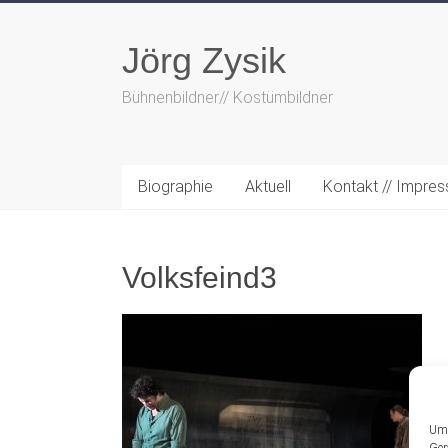
Zum
Inhalt
Jörg Zysik
springen
Bühnenbildner// Kostümbildner
Biographie
Aktuell
Kontakt // Impre
Volksfeind3
Um 