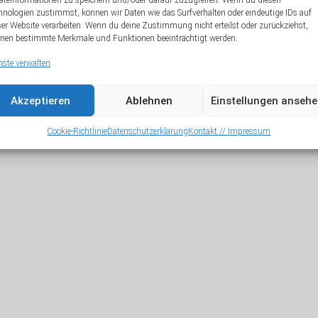
äteinformationen zu speichern und/oder darauf zuzugreifen. Wenn du diesen
hnologien zustimmst, können wir Daten wie das Surfverhalten oder eindeutige IDs auf
A
ser Website verarbeiten. Wenn du deine Zustimmung nicht erteilst oder zurückziehst,
nen bestimmte Merkmale und Funktionen beeinträchtigt werden.
nste verwalten
Akzeptieren
Ablehnen
Einstellungen anseh
Cookie-Richtlinie
Datenschutzerklärung
Kontakt // Impressum