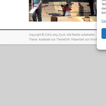
Ger
Tec
die
kön
Die
Copyright © 2026
Jörg Zysik
. Alle Rechte vorbehalten.
Theme:
Accelerate
von ThemeGrill. Präsentiert von
WordPress
.