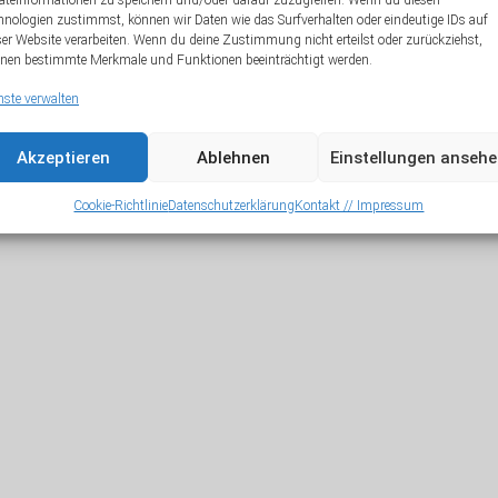
äteinformationen zu speichern und/oder darauf zuzugreifen. Wenn du diesen
hnologien zustimmst, können wir Daten wie das Surfverhalten oder eindeutige IDs auf
A
ser Website verarbeiten. Wenn du deine Zustimmung nicht erteilst oder zurückziehst,
nen bestimmte Merkmale und Funktionen beeinträchtigt werden.
nste verwalten
Akzeptieren
Ablehnen
Einstellungen anseh
Cookie-Richtlinie
Datenschutzerklärung
Kontakt // Impressum