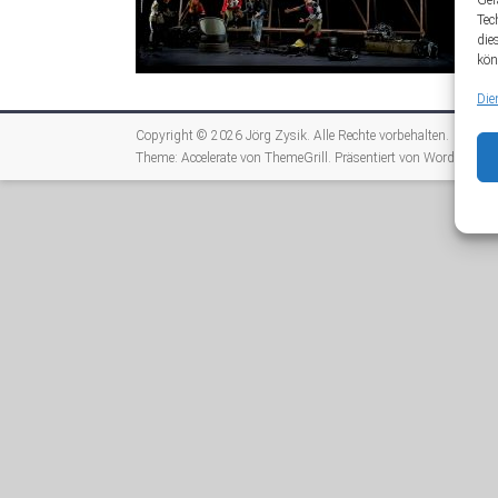
Ger
Tec
die
kön
Die
Copyright © 2026
Jörg Zysik
. Alle Rechte vorbehalten.
Theme:
Accelerate
von ThemeGrill. Präsentiert von
WordPress
.