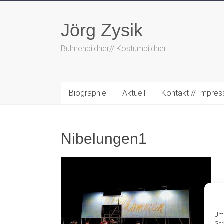
Zum
Inhalt
Jörg Zysik
springen
Bühnenbildner// Kostümbildner
Biographie
Aktuell
Kontakt // Impre
Nibelungen1
Um 