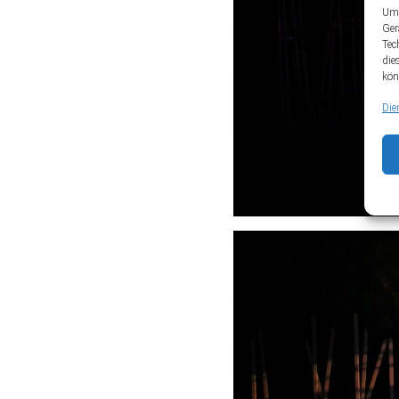
Um 
Ger
Tec
die
kön
Die