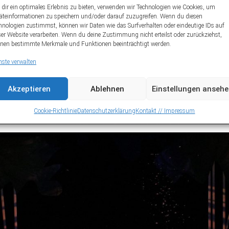
dir ein optimales Erlebnis zu bieten, verwenden wir Technologien wie Cookies, um
äteinformationen zu speichern und/oder darauf zuzugreifen. Wenn du diesen
hnologien zustimmst, können wir Daten wie das Surfverhalten oder eindeutige IDs auf
ser Website verarbeiten. Wenn du deine Zustimmung nicht erteilst oder zurückziehst,
nen bestimmte Merkmale und Funktionen beeinträchtigt werden.
nste verwalten
Akzeptieren
Ablehnen
Einstellungen anseh
Cookie-Richtlinie
Datenschutzerklärung
Kontakt // Impressum