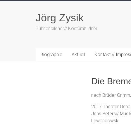
Zum
Inhalt
Jörg Zysik
springen
Bühnenbildner// Kostümbildner
Biographie
Aktuell
Kontakt // Impre
Die Breme
nach Brüder Grimm,
2017 Theater Osnab
Jens Peters// Musik
Lewandowski