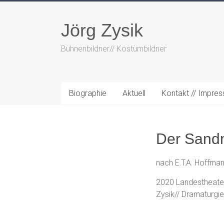
Zum
Inhalt
Jörg Zysik
springen
Bühnenbildner// Kostümbildner
Biographie
Aktuell
Kontakt // Impre
Der Sand
nach E.T.A. Hoffma
2020 Landestheater
Zysik// Dramaturgi