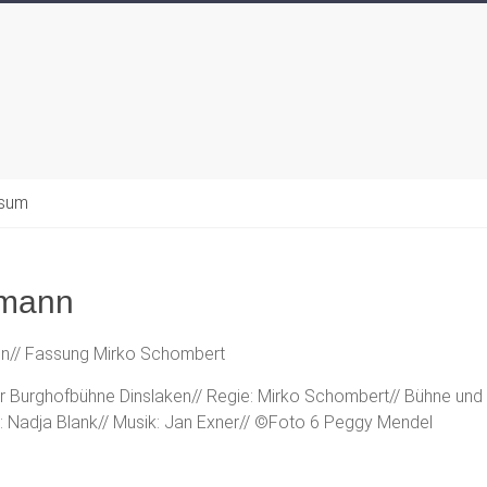
ssum
mann
nn// Fassung Mirko Schombert
 Burghofbühne Dinslaken// Regie: Mirko Schombert// Bühne und
e: Nadja Blank// Musik: Jan Exner// ©Foto 6 Peggy Mendel