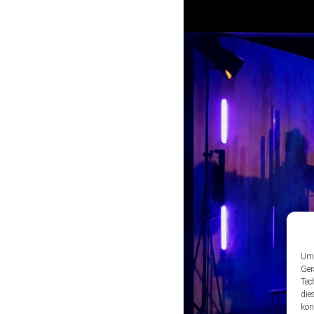
Um 
Ger
Tec
die
kön