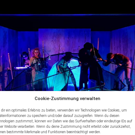
Cookie-Zustimmung verwalten
dir ein optimales Erlebnis zu bieten, verwenden wir Technologien wie Cookies, um
äteinformationen zu speichern und/oder darauf zuzugreifen. Wenn du diesen
hnologien zustimmst, können wir Daten wie das Surfverhalten oder eindeutige IDs auf
ser Website verarbeiten. Wenn du deine Zustimmung nicht erteilst oder zurückziehst,
nen bestimmte Merkmale und Funktionen beeinträchtigt werden.