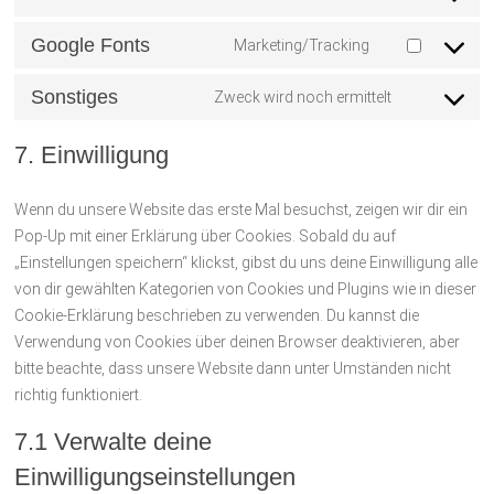
Consent
wordpress
to
Google Fonts
Marketing/Tracking
service
Consent
wordfence
to
Sonstiges
Zweck wird noch ermittelt
service
Consent
google-
to
fonts
7. Einwilligung
service
sonstiges
Wenn du unsere Website das erste Mal besuchst, zeigen wir dir ein
Pop-Up mit einer Erklärung über Cookies. Sobald du auf
„Einstellungen speichern“ klickst, gibst du uns deine Einwilligung alle
von dir gewählten Kategorien von Cookies und Plugins wie in dieser
Cookie-Erklärung beschrieben zu verwenden. Du kannst die
Verwendung von Cookies über deinen Browser deaktivieren, aber
bitte beachte, dass unsere Website dann unter Umständen nicht
richtig funktioniert.
7.1 Verwalte deine
Einwilligungseinstellungen