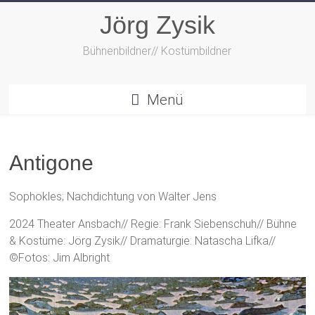
Zum
Jörg Zysik
Inhalt
springen
Bühnenbildner// Kostümbildner
Menü
Antigone
Sophokles; Nachdichtung von Walter Jens
2024 Theater Ansbach// Regie: Frank Siebenschuh// Bühne
& Kostüme: Jörg Zysik// Dramaturgie: Natascha Lifka//
©Fotos: Jim Albright