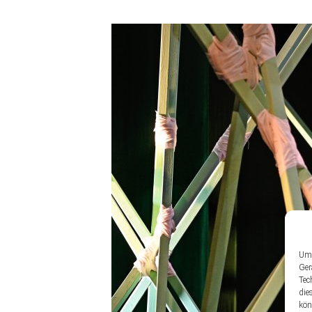
Um 
Ger
Tec
die
kön