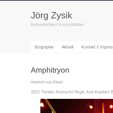
Zum
Inhalt
Jörg Zysik
springen
Bühnenbildner// Kostümbildner
Biographie
Aktuell
Kontakt // Impre
Amphitryon
Heinrich von Kleist
2022 Theater Ansbach// Regie: Axel Krauße// B