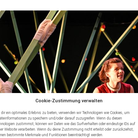
Cookie-Zustimmung verwalten
dir ein optimales Erlebnis zu bieten, verwenden wir Technologien wie Cookies, um
äteinformationen zu speichern und/oder darauf zuzugreifen. Wenn du diesen
hnologien zustimmst, können wir Daten wie das Surfverhalten oder eindeutige IDs auf
ser Website verarbeiten. Wenn du deine Zustimmung nicht erteilst oder zurückziehst,
nen bestimmte Merkmale und Funktionen beeinträchtigt werden.