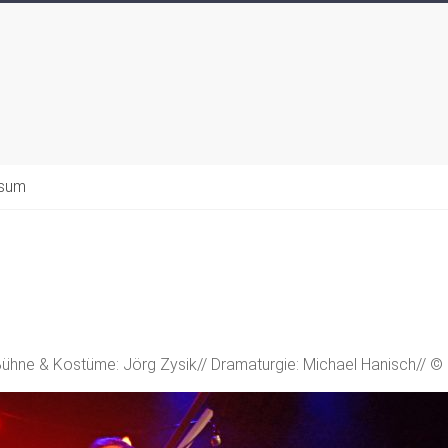
ssum
ühne & Kostüme: Jörg Zysik// Dramaturgie: Michael Hanisch// © F